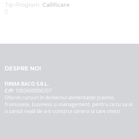
Tip Program
:
Calificare
Sign In
DESPRE NOI
FIRMA BACO S.R.L.
C/F:
1002600006207
Oferim cursuri în domeniul alimentației publice,
frumusețe, business și management, pentru ca tu sa ai
o șansă reală de a-ți construi cariera la care visezi
The password must have a minimum of 8
characters of numbers and letters, contain at least
1 capital letter, and should not exceed 20