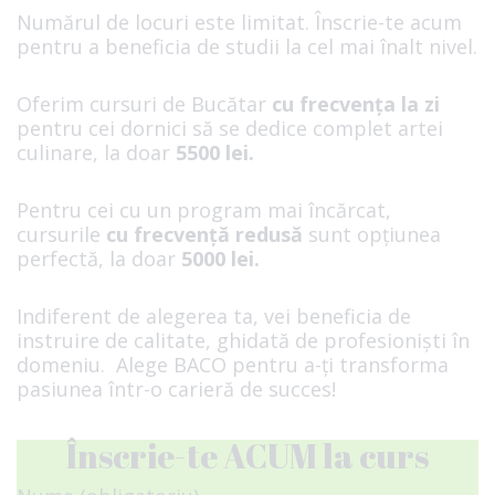
Numărul de locuri este limitat. Înscrie-te acum
pentru a beneficia de studii la cel mai înalt nivel.
Oferim cursuri de Bucătar
cu frecvența
la zi
pentru cei dornici să se dedice complet artei
culinare, la doar
55
00 lei.
Pentru cei cu un program mai încărcat,
cursurile
cu
frecvență redusă
sunt opțiunea
perfectă, la doar
50
00 lei.
Indiferent de alegerea ta, vei beneficia de
instruire de calitate, ghidată de profesioniști în
domeniu. Alege BACO pentru a-ți transforma
pasiunea într-o carieră de succes!
Înscrie-te ACUM la curs