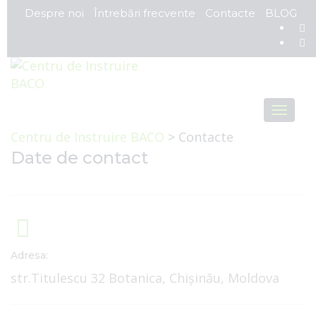
Despre noi
Întrebări frecvente
Contacte
BLOG
Toggl
navig
Centru de Instruire BACO
>
Contacte
Date de contact
Adresa:
str.Titulescu 32 Botanica, Chişinău, Moldova