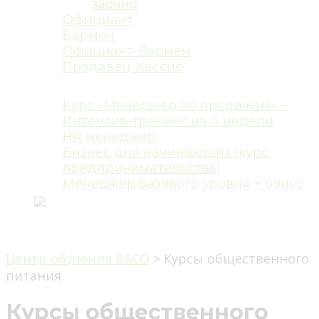
заочно
Официант
Бармен
Официант-Бармен
Продавец-Кассир
Бизнес-курсы
Курс «Менеджер по продажам» –
Интенсив-тренинг на 4 недели
HR менеджер
Бизнес для начинающих (курс
предпринимательства)
Менеджер базового уровня + бонус
RO
0 MDL
Центр обучения BACO
>
Курсы общественного
питания
Курсы общественного