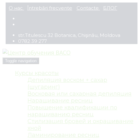
О нас
Întrebări frecvente
Contacte
БЛОГ
str.Titulescu 32 Botanica, Chişinău, Moldova
0782 39 277
Toggle navigation
Курсы красоты
Депиляция воском + сахар
(шугаринг)
Восковая или сахарная депиляция
Наращивание ресниц
Повышение квалификации по
наращиванию ресниц
Стилизация бровей и окрашивание
хной
Ламинирование ресниц